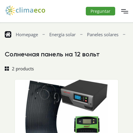
Preguntar
Homepage
Energía solar
Paneles solares
С
Солнечная панель на 12 вольт
2 products